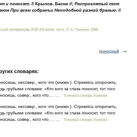
ют
и
поносят
. //
Крылов
.
Басни
//;
Распроклятый
тот
тном
При
всем
собранъи
Неподобной
разной
бранью
. //
сской
литературы
ХVIII
-
ХIХ
веков
.
сост
.
Л
.
А
.
Глинкина
.
1998
.
поносный
ругих словарях:
сишь, несовер., кого что (книжн.). Стремясь опорочить,
дь грубыми словами. «Кто кого за глаза поносит, тот того
оносишь, совер., кого что.… …
Толковый словарь Ушакова
сишь, несовер., кого что (книжн.). Стремясь опорочить,
дь грубыми словами. «Кто кого за глаза поносит, тот того
оносишь, совер., кого что.… …
Толковый словарь Ушакова