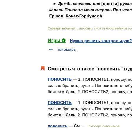
►
Дождь
всячески
оне
[
цветки
]
руга
карась
Поносил
меня
вчерась
При
чес
Ершов
.
Конёк
-
Горбунок
//
Словарь
забытых
и
трудных
слов
из
произведений
ру
Игры ⚽
Нужно решить контрольную?
пономарь
Смотреть что такое "поносить" в д
ПОНОСИТЬ
— 1. ПОНОСИТЬ1, поношу, поно
сильно бранить, ругать. Поносить кого нибу
боится.» Даль. 2. ПОНОСИТЬ2, поношу, п
ПОНОСИТЬ
— 1. ПОНОСИТЬ1, поношу, поно
сильно бранить, ругать. Поносить кого нибу
боится.» Даль. 2. ПОНОСИТЬ2, поношу, п
поносить
— См …
Словарь синонимов