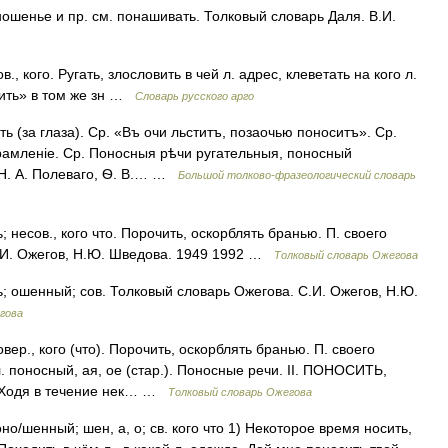
енье и пр. см. понашивать. Толковый словарь Даля. В.И.
кого. Ругать, злословить в чей л. адрес, клеветать на кого л.
сить» в том же зн …
Словарь русского арго
ть (за глаза). Ср. «Въ очи льститъ, позаочью поноситъ». Ср.
срамленіе. Ср. Поносныя рѣчи ругательныя, поносный
 Н. А. Полеваго, Ѳ. В.… …
Большой толково-фразеологический словарь
есов., кого что. Порочить, оскорблять бранью. П. своего
С.И. Ожегов, Н.Ю. Шведова. 1949 1992 …
Толковый словарь Ожегова
ошенный; сов. Толковый словарь Ожегова. С.И. Ожегов, Н.Ю.
гова
р., кого (что). Порочить, оскорблять бранью. П. своего
л. поносный, ая, ое (стар.). Поносные речи. II. ПОНОСИТЬ,
). Ходя в течение нек… …
Толковый словарь Ожегова
но/шенный; шен, а, о; св. кого что 1) Некоторое время носить,